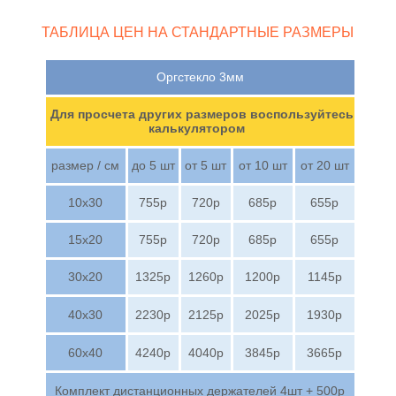
ТАБЛИЦА ЦЕН НА СТАНДАРТНЫЕ РАЗМЕРЫ
Оргстекло 3мм
Для просчета других размеров воспользуйтесь
калькулятором
размер / см
до 5 шт
от 5 шт
от 10 шт
от 20 шт
10х30
755р
720р
685р
655р
15х20
755р
720р
685р
655р
30х20
1325р
1260р
1200р
1145р
40х30
2230р
2125р
2025р
1930р
60х40
4240р
4040р
3845р
3665р
Комплект дистанционных держателей 4шт + 500р